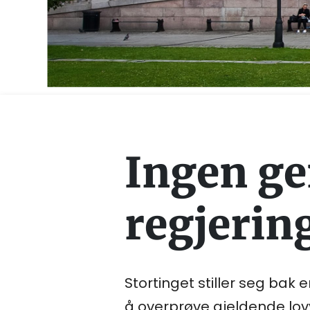
Ingen gen
regjerin
Stortinget stiller seg bak 
å overprøve gjeldende lovv