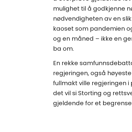
mulighet til å godkjenne 
nødvendigheten av en slik
kaoset som pandemien og c
og en måned – ikke en gen
ba om.
En rekke samfunnsdebattanter
regjeringen, også høyest
fullmakt ville regjeringen
det vil si Storting og ret
gjeldende for et begrenset 