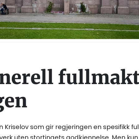
erell fullmakt 
gen
en Kriselov som gir regjeringen en spesifikk f
erk uten stortingets godkjennelse. Men kun 