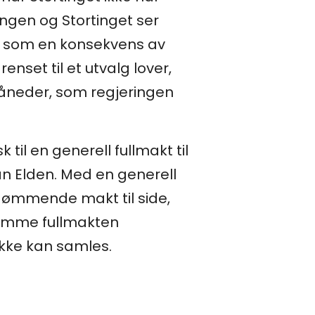
ngen og Stortinget ser
g, som en konsekvens av
set til et utvalg lover,
måneder, som regjeringen
 til en generell fullmakt til
n Elden. Med en generell
 dømmende makt til side,
 samme fullmakten
 ikke kan samles.