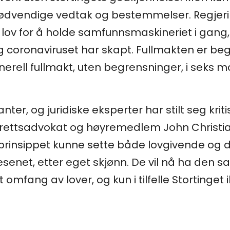
nødvendige vedtak og bestemmelser. Regjeri
 lov for å holde samfunnsmaskineriet i gan
oronaviruset har skapt. Fullmakten er begren
erell fullmakt, uten begrensninger, i seks 
, og juridiske eksperter har stilt seg kritisk
erettsadvokat og høyremedlem John Christia
 i prinsippet kunne sette både lovgivende og
tsvesenet, etter eget skjønn. De vil nå ha den
omfang av lover, og kun i tilfelle Stortinget