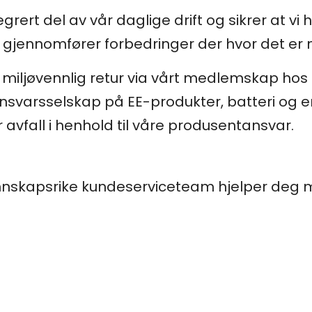
egrert del av vår daglige drift og sikrer at vi
 gjennomfører forbedringer der hvor det er 
or miljøvennlig retur via vårt medlemskap ho
varsselskap på EE-produkter, batteri og em
 avfall i henhold til våre produsentansvar.
nnskapsrike kundeserviceteam hjelper deg me