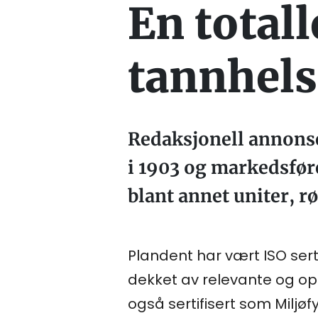
En totall
tannhels
Redaksjonell annonse
i 1903 og markedsføre
blant annet uniter, 
Plandent har vært ISO sertif
dekket av relevante og opp
også sertifisert som Miljøfy