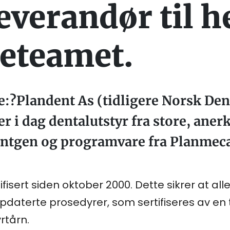
everandør til h
eteamet.
:?Plandent As (tidligere Norsk Dent
r i dag dentalutstyr fra store, aner
røntgen og programvare fra Planmeca
isert siden oktober 2000. Dette sikrer at alle
daterte prosedyrer, som sertifiseres av en 
rtårn.