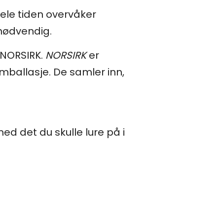
 hele tiden overvåker
nødvendig.
s NORSIRK.
NORSIRK
er
ballasje. De samler inn,
d det du skulle lure på i