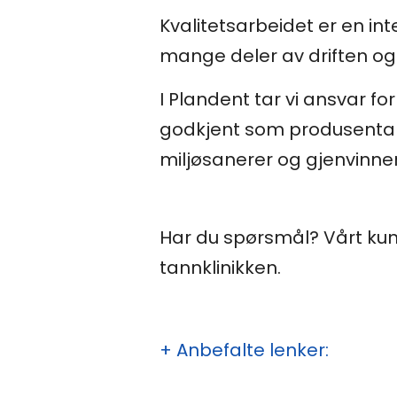
Kvalitetsarbeidet er en int
mange deler av driften og
I Plandent tar vi ansvar f
godkjent som produsentans
miljøsanerer og gjenvinner
Har du spørsmål?
Vårt ku
tannklinikken.
+ Anbefalte lenker: