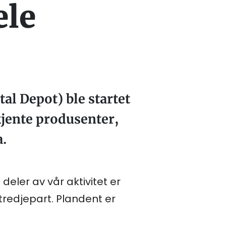
ele
al Depot) ble startet
kjente produsenter,
.
 deler av vår aktivitet er
tredjepart. Plandent er